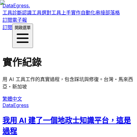
DataEgress
.
工具診斷
認識工具
選對工具
上手實作
自動化串接
部落格
訂閱電子報
訂閱
開啟選單
實作紀錄
用 AI 工具工作的真實過程，包含踩坑與修復。
台灣・馬來西
亞・新加坡
繁體中文
DataEgress
我用 AI 建了一個地政士知識平台，這是
過程